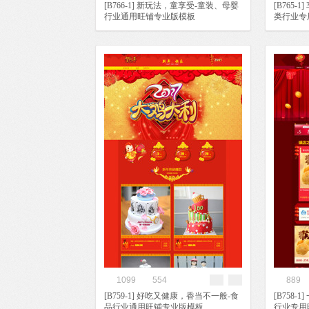
[B766-1] 新玩法，童享受-童装、母婴
[B765
行业通用旺铺专业版模板
类行业专
1099
554
889
[B759-1] 好吃又健康，香当不一般-食
[B758
品行业通用旺铺专业版模板
行业专用