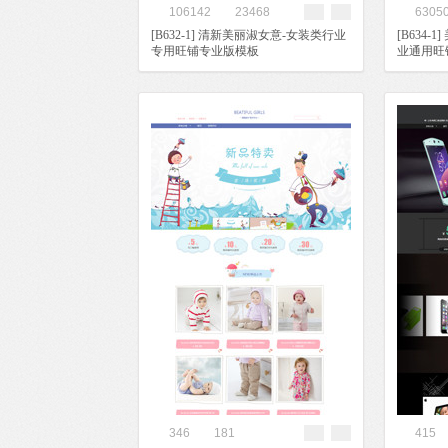
106142
23468
6305
[B632-1] 清新美丽淑女意-女装类行业
[B634
专用旺铺专业版模板
业通用旺
346
181
415