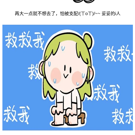
再大一点就不想去了，怕被支配/(ㄒoㄒ)/~~ 妥妥的i人