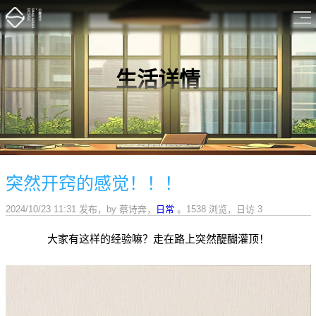
生活详情
突然开窍的感觉！！！
2024/10/23 11:31 发布
，
by 蔡诗奔
，
日常
。1538 浏览，日访 3
大家有这样的经验嘛？走在路上突然醍醐灌顶！