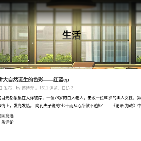
生活
讲大自然诞生的色彩——红蓝cp
8日 发布
，
by 蔡诗奔
。1511 浏览，日访 3
聚集在大洋彼岸，一位78岁的白人老人，击败一位60岁的黑人女性，第二次坐上总统宝座。 不敢想象我78岁，会
在自己喜欢的事情上，发光发热。 向孔夫子说的“七十而从心所欲不逾矩”——《论语·为政
美国竞选
0 条评论