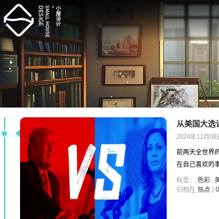
从美国大选
2024年11月0
前两天全世界的目光都
标签：
色彩
,
归档在
热点
|