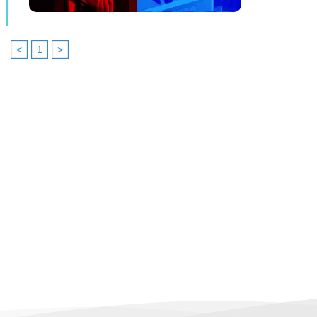
<
1
>