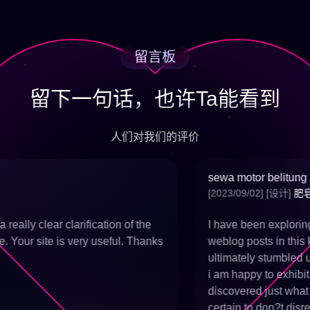
留言板
留下一句话，也许Ta能看到
人们对我们的评价
sewa motor belitung
[2023/09/02]
[设计]
肥皂
ally clear clarification of the
I have been exploring for
 Your site is very useful. Thanks
weblog posts in this kin
ultimately stumbled upo
i am happy to exhibit th
discovered just what I 
certain to don?t disrega