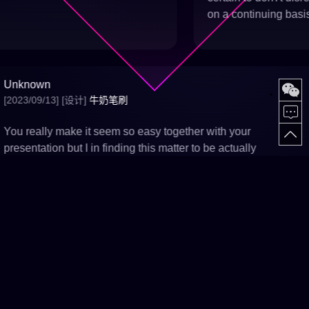
on a continuing basis.
Unknown
[2023/09/13]
[设计]
牛奶笔刷
微信
You really make it seem so easy together with your
馈
意
见
反
presentation but I in finding this matter to be actually
something that I think I might never understand. It seems too
complex and extremely large for me. I am having a look
forward for your subsequent publish, I will attempt to get the
cling of it!