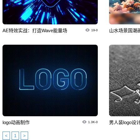
AE特效实战：打造Wave能量场
山水场景国潮画带
19-0
logo动画制作
男人装logo设
1.3K-0
<
1
>