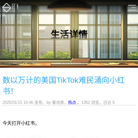
生活详情
数以万计的美国TikTok难民涌向小红
书！
2025/01/15 14:46 发布
，
by 蔡诗奔
，
热点
。1362 浏览，日访 5
今天打开小红书，